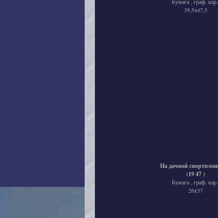
Бумага , граф. кар.
39,5х47,5
На дачной спортпло
(19 47 )
Бумага , граф. кар.
26х37