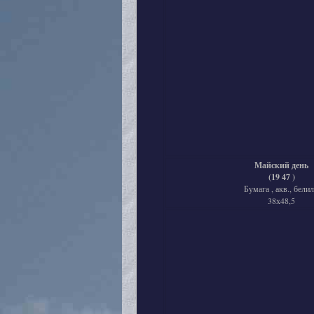
Майский день
(19 47 )
Бумага , акв., белил
38х48,5