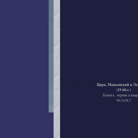
Цирк. Маяковский и Ла
(19 60-е )
Бумага , черная а квар
90,5х58,7