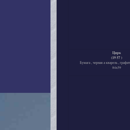
Цирк
(19 57 )
Бумага , черная а кварель , графи
84х59