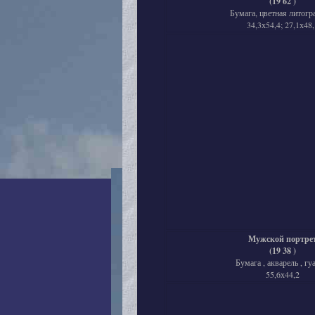
(19 62 )
Бумага, цветная литогр
34,3х54,4; 27,1х48,
Мужской портре
(19 38 )
Бумага , акварель , гу
55,6х44,2