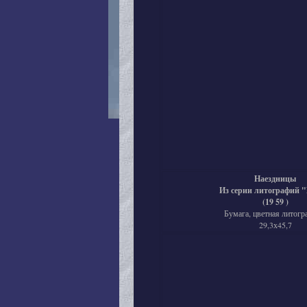
Наездницы
Из серии литографий 
(19 59 )
Бумага, цветная литогр
29,3х45,7