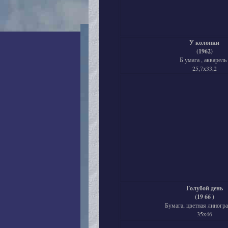
У колонки
(1962)
Б умага , акварель 
25,7х33,2
Голубой день
(19 66 )
Бумага, цветная линогра
35х46